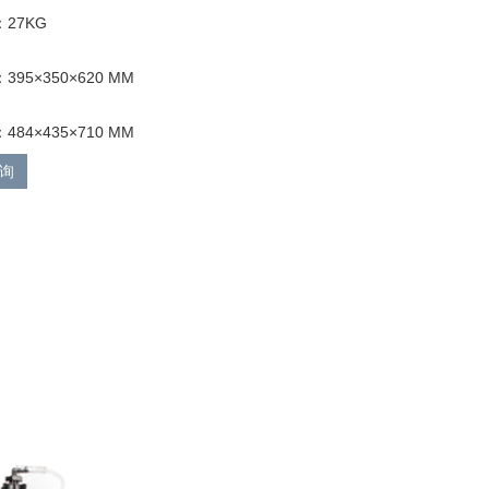
27KG
95×350×620 MM
84×435×710 MM
询