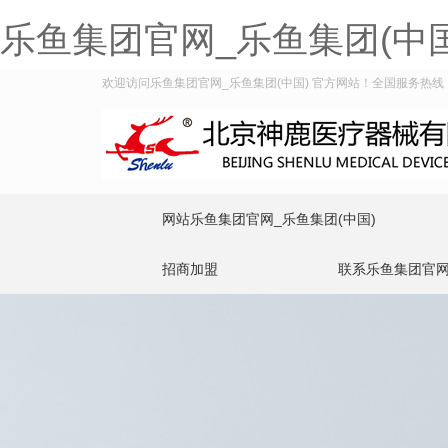
乐鱼集团官网_乐鱼集团(中国
欢迎访问乐鱼集团官网_乐鱼集团(中国) 官方网站！全国服务热线：400
网站乐鱼集团官网_乐鱼集团(中国)
招商加盟
联系乐鱼集团官网