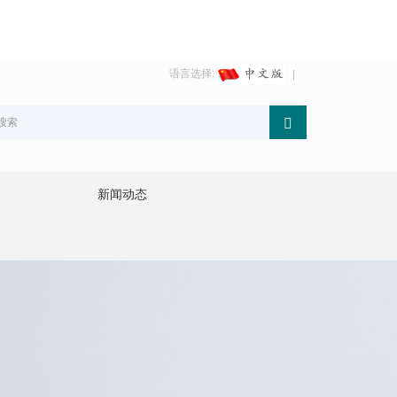
语言选择:
新闻动态