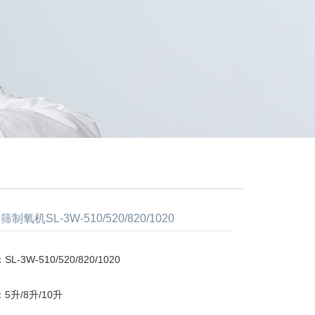
氧机SL-3W-510/520/820/1020
-3W-510/520/820/1020
5升/8升/10升