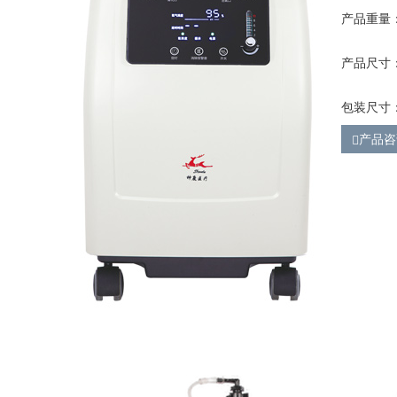
产品重量：
产品尺寸：3
包装尺寸：4
产品咨