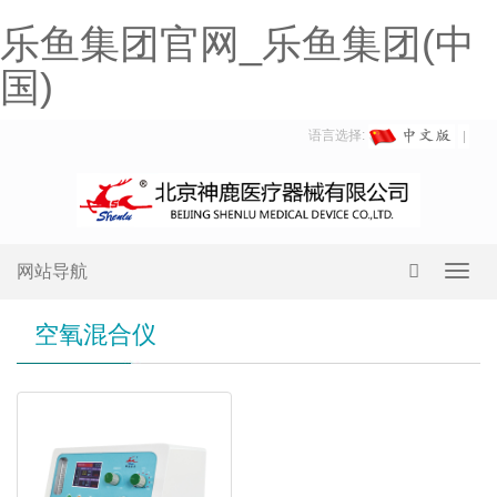
乐鱼集团官网_乐鱼集团(中
国)
语言选择:
网站导航
Toggl
navig
空氧混合仪