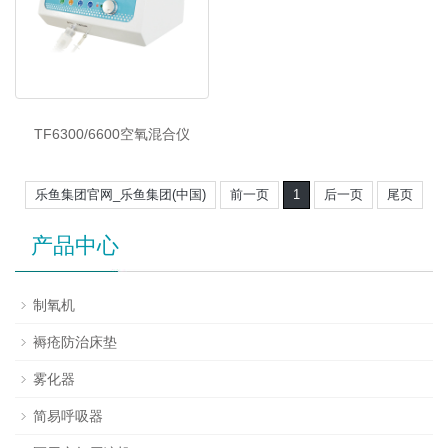
TF6300/6600空氧混合仪
乐鱼集团官网_乐鱼集团(中国)
前一页
1
后一页
尾页
产品中心
制氧机
褥疮防治床垫
雾化器
简易呼吸器