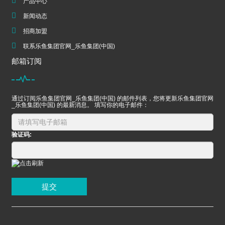
产品中心
新闻动态
招商加盟
联系乐鱼集团官网_乐鱼集团(中国)
邮箱订阅
通过订阅乐鱼集团官网_乐鱼集团(中国) 的邮件列表，您将更新乐鱼集团官网
_乐鱼集团(中国) 的最新消息。 填写你的电子邮件：
验证码:
提交